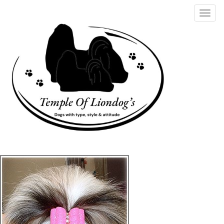
T
o
g
g
l
e
n
a
v
i
g
a
t
i
o
n